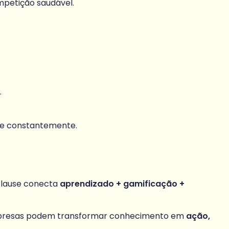
mpetição saudável.
.
ime constantemente.
plause conecta
aprendizado + gamificação +
presas podem transformar conhecimento em
ação,