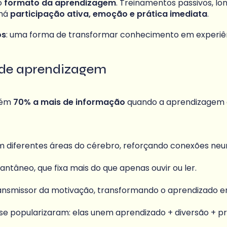
o
formato da aprendizagem
. Treinamentos passivos, l
 há
participação ativa, emoção e prática imediata
.
os
: uma forma de transformar conhecimento em experiên
 de aprendizagem
tém
70% a mais de informação
quando a aprendizagem
diferentes áreas do cérebro, reforçando conexões neur
ntâneo, que fixa mais do que apenas ouvir ou ler.
ransmissor da motivação, transformando o aprendizado e
e popularizaram: elas unem aprendizado + diversão + pro