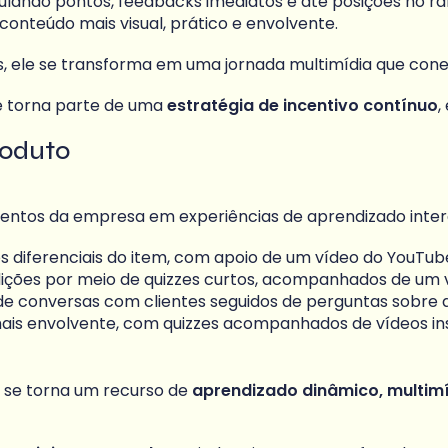
lando pontos, feedbacks imediatos e até posições no ran
 conteúdo mais visual, prático e envolvente.
ivas, ele se transforma em uma jornada multimídia que co
 se torna parte de uma
estratégia de incentivo contínuo
,
roduto
tos da empresa em experiências de aprendizado interat
os diferenciais do item, com apoio de um vídeo do YouT
ndições por meio de quizzes curtos, acompanhados de um 
 de conversas com clientes seguidos de perguntas sobr
mais envolvente, com quizzes acompanhados de vídeos ins
e se torna um recurso de
aprendizado dinâmico, multimí