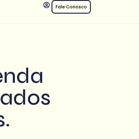
Fale Conosco
enda
ltados
s.