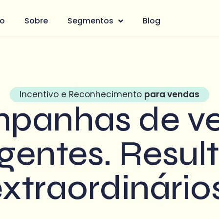
io
Sobre
Segmentos
Blog
Incentivo e Reconhecimento
para vendas
panhas de v
igentes. Resu
xtraordinário