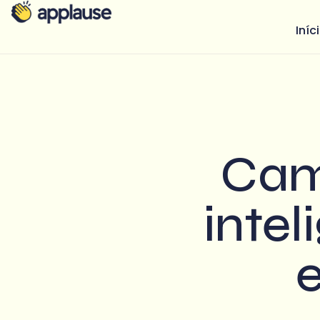
Iníc
Cam
intel
e