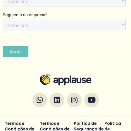
Termos e
Termos e
Política de
Política
Condições de
Condições de
Segurança de
de