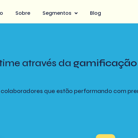
io
Sobre
Segmentos
Blog
time através da
gamificação 
 colaboradores que estão performando com pre