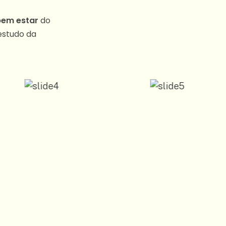
bem estar
do
estudo da