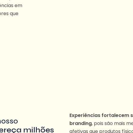
dências em
ores que
Experiências fortalecem 
nosso
branding
, pois são mais 
ereça milhões
afetivas que produtos físico