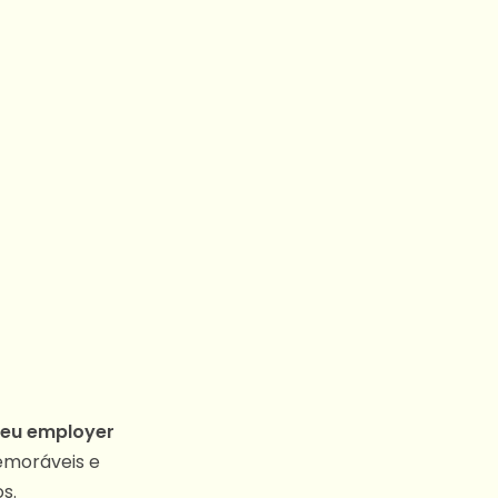
seu employer
memoráveis e
s.