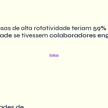
sas de alta rotatividade teriam
59%
dade
se tivessem
colaboradores en
Gallup
ades de