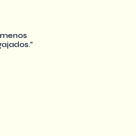
 menos
gajados
.”