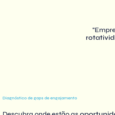
“Empre
rotativi
Diagnóstico de gaps de engajamento
Descubra onde estão as
oportunid